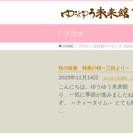
ブログ
HOME
»
ブログ
»
日付別アーカイブ: 2023
秋の味覚 特産の柿～三好より～
2023年11月14日
ゆうゆう未来館 
こんにちは、ゆうゆう未来館 
り、一気に季節が進みましたね
す。 ～ティータイム～ とて
…