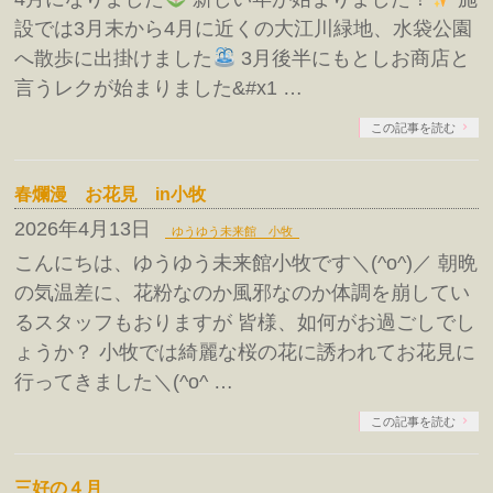
設では3月末から4月に近くの大江川緑地、水袋公園
へ散歩に出掛けました
3月後半にもとしお商店と
言うレクが始まりました&#x1 …
この記事を読む
春爛漫 お花見 in小牧
2026年4月13日
ゆうゆう未来館 小牧
こんにちは、ゆうゆう未来館小牧です＼(^o^)／ 朝晩
の気温差に、花粉なのか風邪なのか体調を崩してい
るスタッフもおりますが 皆様、如何がお過ごしでし
ょうか？ 小牧では綺麗な桜の花に誘われてお花見に
行ってきました＼(^o^ …
この記事を読む
三好の４月