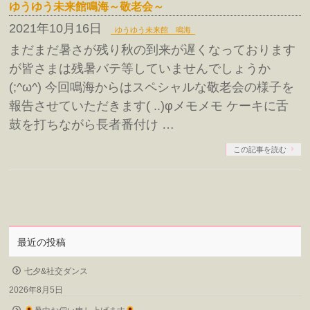
ゆうゆう未来館鳴海～敬老会～
2021年10月16日
ゆうゆう未来館 鳴海
まだまだ暑さが残り秋の到来が遅くなっております
が皆さまは残暑バテ等していませんでしょうか
(;^ω^) 今回鳴海からはスペシャルな敬老会の様子を
報告させていただきます( ..)φメモメモ ケーキに舌
鼓を打ちながら長者番付け …
この記事を読む
最近の投稿
七夕&社交ダンス
2026年8月5日