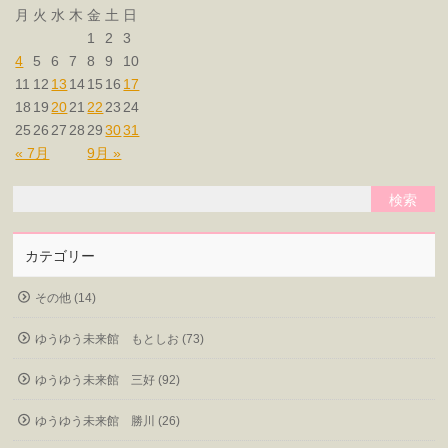
月
火
水
木
金
土
日
1
2
3
4
5
6
7
8
9
10
11
12
13
14
15
16
17
18
19
20
21
22
23
24
25
26
27
28
29
30
31
« 7月
9月 »
カテゴリー
その他 (14)
ゆうゆう未来館 もとしお (73)
ゆうゆう未来館 三好 (92)
ゆうゆう未来館 勝川 (26)