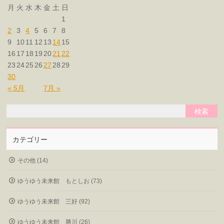
月
火
水
木
金
土
日
1
2
3
4
5
6
7
8
9
10
11
12
13
14
15
16
17
18
19
20
21
22
23
24
25
26
27
28
29
30
« 5月
7月 »
カテゴリー
その他 (14)
ゆうゆう未来館 もとしお (73)
ゆうゆう未来館 三好 (92)
ゆうゆう未来館 勝川 (26)