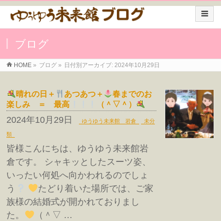
ブログ
HOME
»
ブログ
»
日付別アーカイブ: 2024年10月29日
晴れの日＋
あつあつ＋
春までのお
楽しみ ＝ 最高
（＾▽＾）
2024年10月29日
ゆうゆう未来館 岩倉
未分
類
皆様こんにちは、ゆうゆう未来館岩
倉です。 シャキッとしたスーツ姿、
いったい何処へ向かわれるのでしょ
う
たどり着いた場所では、ご家
族様の結婚式が開かれておりまし
た。
（＾▽ …