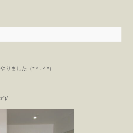
りました（*＾-＾*）
)/