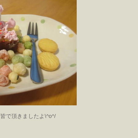
で頂きましたよ\^o^/